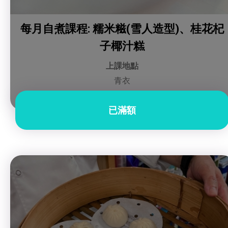
每月自煮課程: 糯米糍(雪人造型)、桂花杞
子椰汁糕
上課地點
青衣
已滿額