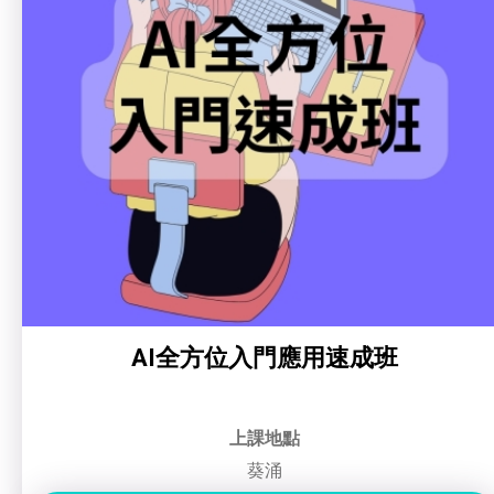
寵物護理及美容
花藝手工
融藝坊
寵物行為訓練
寵物護理及美容
寵物急救
寵物行為訓練
藝術分享
藝術分享
健康運動
健康運動
身心靈健康
身心靈健康
暑期興趣班(青衣限定)
AI全方位入門應用速成班
暑期興趣班(青衣限定)
社企項目
上課地點
葵涌
就業及求職