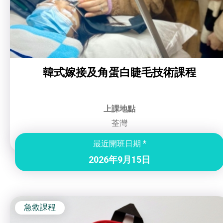
韓式嫁接及角蛋白睫毛技術課程
上課地點
荃灣
最近開班日期 *
2026年9月15日
急救課程