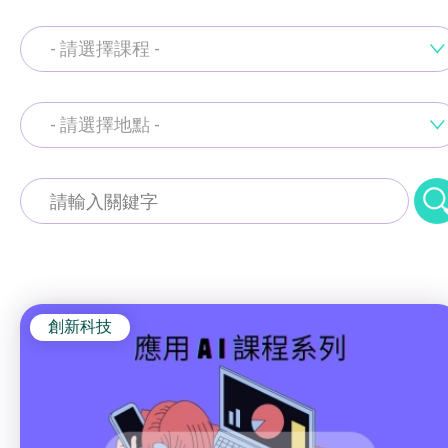
資歷架構認可課程
- 請選擇課程 -
創新科技
手語課程
- 請選擇地點 -
資歷架構認可課程
急救課程
創新科技
工商業社會服務部 (葵涌區)
髮型改造
急救課程
青衣綜合服務中心 (青衣區)
美顏妝扮
髮型改造
保健按摩
梨木樹綜合服務中心 (荃灣區)
創新科技
美顏妝扮
布藝手工
葵涌社區服務中心 (葵涌邨旭葵樓)
保健按摩
花藝手工
布藝手工
寵愛軒 (長沙灣)