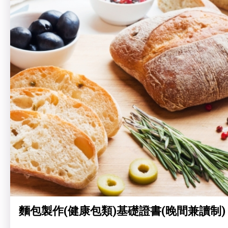
麵包製作(健康包類)基礎證書(晚間兼讀制)