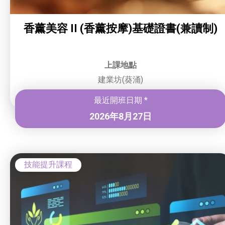
香薰美容 II (香薰按摩)基礎證書(兼讀制)
上課地點
建業坊(葵涌)
最近開班日期 *
2026年8月27日
技能提升課程