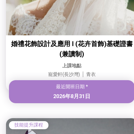
婚禮花飾設計及應用 I (花卉首飾)基礎證書
(兼讀制)
上課地點
寵愛軒(長沙灣)
青衣
最近開班日期 *
2026年8月31日
技能提升課程