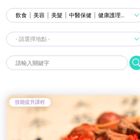
通用技能課程
飲食
美容
美髮
中醫保健
健康護理
服裝
技能提升課程
少數族裔人士課程
- 請選擇地點 -
就業掛鈎課程
新來港人士課程
通用技能課程
青年培訓課程
工商業社會服務部 (葵涌區)
技能提升課程
青年培育計劃
青衣綜合服務中心 (青衣區)
少數族裔人士課程
ERB服務點
梨木樹綜合服務中心 (荃灣區)
技能提升課程
新來港人士課程
ERB資訊
寵愛軒 (長沙灣)
青年培訓課程
自費課程
青年培育計劃
建業坊 (葵涌)