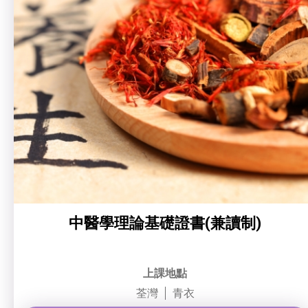
社企項目
就業及求職
特別服務項目
最新消息
服務單位及聯絡
中醫學理論基礎證書(兼讀制)
上課地點
荃灣
青衣