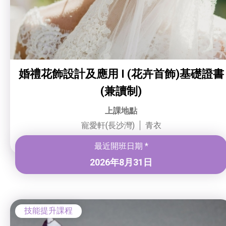
婚禮花飾設計及應用 I (花卉首飾)基礎證書
(兼讀制)
上課地點
寵愛軒(長沙灣)
青衣
最近開班日期 *
2026年8月31日
技能提升課程