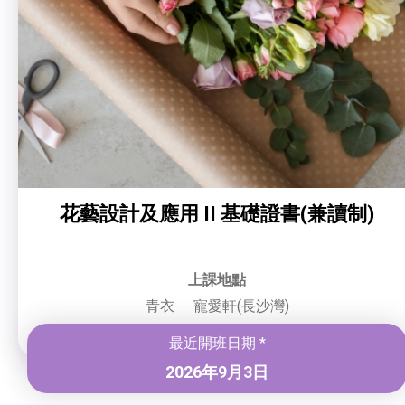
花藝設計及應用 II 基礎證書(兼讀制)
上課地點
青衣
寵愛軒(長沙灣)
最近開班日期 *
2026年9月3日