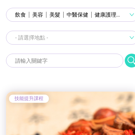
通用技能課程
飲食
美容
美髮
中醫保健
健康護理
服裝
技能提升課程
少數族裔人士課程
- 請選擇地點 -
就業掛鈎課程
新來港人士課程
通用技能課程
青年培訓課程
工商業社會服務部 (葵涌區)
技能提升課程
青年培育計劃
青衣綜合服務中心 (青衣區)
少數族裔人士課程
ERB服務點
梨木樹綜合服務中心 (荃灣區)
技能提升課程
新來港人士課程
ERB資訊
寵愛軒 (長沙灣)
青年培訓課程
自費課程
青年培育計劃
建業坊 (葵涌)