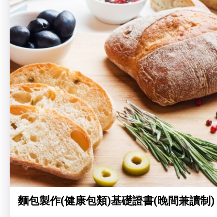
麵包製作(健康包類)基礎證書(晚間兼讀制)