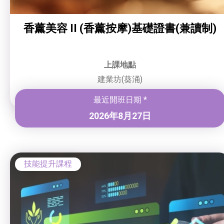
香薰美容 II (香薰按摩)基礎證書(兼讀制)
上課地點
建業坊(葵涌)
最近開班日期 *
2026年8月27日
技能提升課程