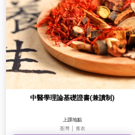
社企項目
就業及求職
特別服務項目
最新消息
服務單位及聯絡
中醫學理論基礎證書(兼讀制)
上課地點
荃灣
青衣