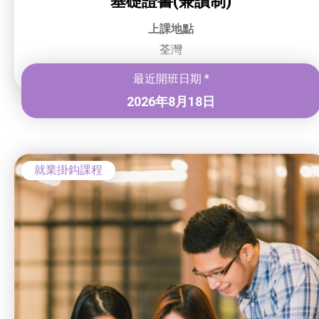
基礎證書(兼讀制)
上課地點
荃灣
最近開班日期 *
2026年8月18日
就業掛鈎課程