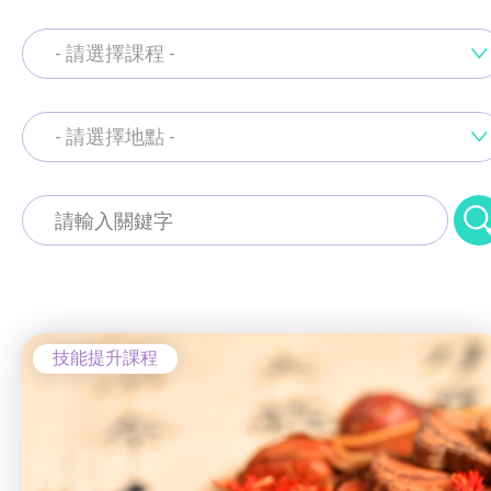
通用技能課程
- 請選擇課程 -
技能提升課程
少數族裔人士課程
- 請選擇地點 -
就業掛鈎課程
新來港人士課程
通用技能課程
青年培訓課程
工商業社會服務部 (葵涌區)
技能提升課程
青年培育計劃
青衣綜合服務中心 (青衣區)
少數族裔人士課程
ERB服務點
梨木樹綜合服務中心 (荃灣區)
技能提升課程
新來港人士課程
ERB資訊
葵涌社區服務中心 (葵涌邨旭葵樓)
青年培訓課程
自費課程
青年培育計劃
寵愛軒 (長沙灣)