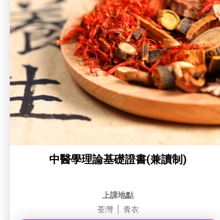
社企項目
建業坊 (葵涌)
就業及求職
特別服務項目
最新消息
服務單位及聯絡
中醫學理論基礎證書(兼讀制)
上課地點
荃灣
青衣