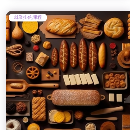
就業掛鈎課程