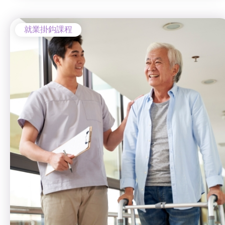
就業掛鈎課程