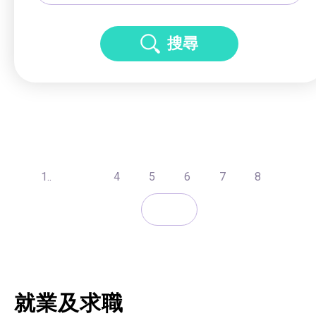
搜尋
1..
4
5
6
7
8
就業及求職