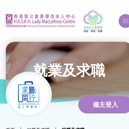
A
A
A
就業及求職
關於我們
ERB再培訓課程
僱主登入
自費課程