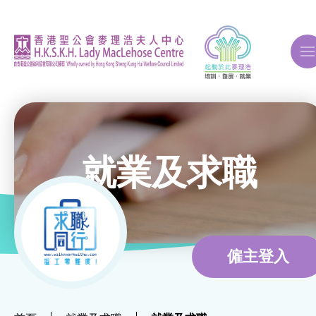
A
A
A
就業及求職
關於我們
ERB再培訓課程
僱主登入
自費課程