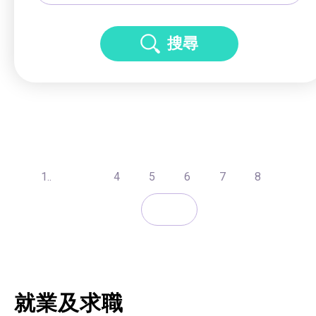
搜尋
1..
4
5
6
7
8
就業及求職