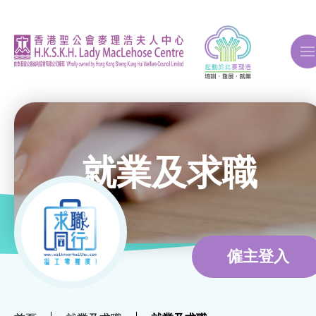
A
A
A
就業及求職
關於我們
ERB再培訓課程
僱主登入
自費課程