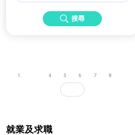
搜尋
1..
4
5
6
7
8
就業及求職