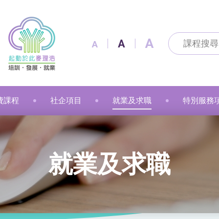
A
A
A
費課程
社企項目
就業及求職
特別服務
及通訊科技
及出版
技能
改造
製作
花手作
粉彩
漫遊
金融財務
個人素養
美容
職業語文
職業語文
商業
動物保健
美容
車縫
押花手作
蠟燭
小廚神學堂
寵愛軒
就業及求職
賽馬會「
就業及求職
語文
保健
注連繩
粉彩畫(兒童)
中醫保健
健康護理
健康護理
Sweet Heart 甜品工房
麥理浩餐廳
最新資訊 / 招聘會
青年生涯
管理及保安
美髮
社會服務
融藝工房
求職錦囊
展翅青年
商業
影藝文化
融藝坊
僱主及企業服務
花梨藝