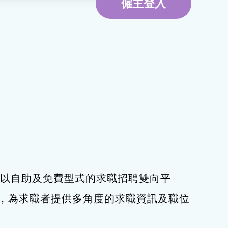
僱主登入
環境服務
資訊及通訊科技
旅遊
下，以自助及免費型式的求職招聘雙向平
，為求職者提供多角度的求職資訊及職位