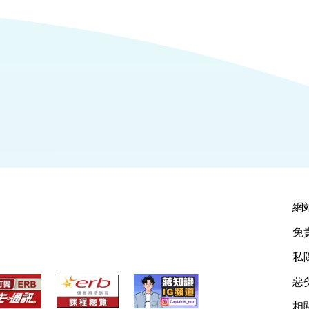
網
免
私
惡
相