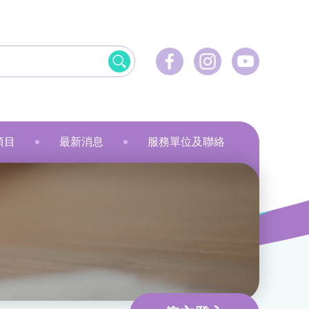
項目
最新消息
服務單位及聯絡
飲食
資訊科技應用
美髮
社會服務
刺繡
乾花香薰蠟燭
小指頭大製作
飛躍‧拍住上」計劃
最新活動
健康護理
物業管理及保安
服裝製品及紡織
規劃
最新資訊
家居服務
家居服務
就業計劃
傳媒報導
教育康體
環境服務