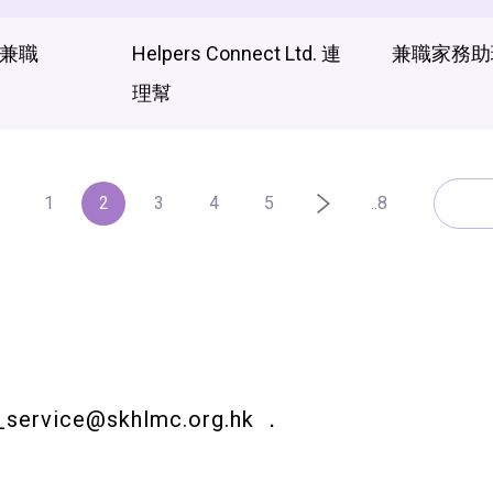
兼職
Helpers Connect Ltd. 連
兼職家務助理 
理幫
1
2
3
4
5
..8
_service@skhlmc.org.hk
．