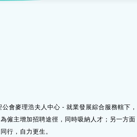
服務
及珠寶
影藝文化
印刷及出版
建業坊
管理及保安
交通及支援服務
悅麗居
聖公會麥理浩夫人中心 - 就業發展綜合服務轄
，為僱主增加招聘途徑，同時吸納人才；另一方面
職同行，自力更生。