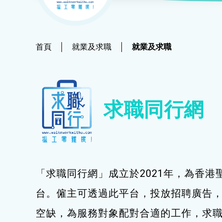
社會
鐘錶
恩澤膳 – 短期食物援助服務隊
新來港人士課程
髮型改造
物業
青年培訓課程
美顏妝扮
首頁
就業及求職
就業及求職
青年培育計劃
保健按摩
ERB服務點
布藝手工
求職同行網
ERB資訊
花藝手工
寵物護理及美容
寵物行為訓練
「求職同行網」成立於2021年，為香港
寵物急救
台。僱主可透過此平台，投放招聘廣告
藝術分享
空缺，為服務對象配對合適的工作，求