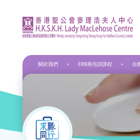
關於我們
ERB再培訓課程
自
資訊
印刷
飲食
飲食
通用
飲食
髮型
化妝
布藝
保鮮
和諧
星際
葵涌區 – 工商業社會服務部
就業掛鈎課程
資歷架構認可課程
零售
職業
中醫
新春
和諧
葵涌邨旭葵樓 - 葵涌社區服務中心
通用技能課程
創新科技
美容
旅遊
物業
青衣區 – 青衣綜合服務中心
技能提升課程
手語課程
酒店
商業
荃灣區 – 梨木樹綜合服務中心
少數族裔人士課程
急救課程