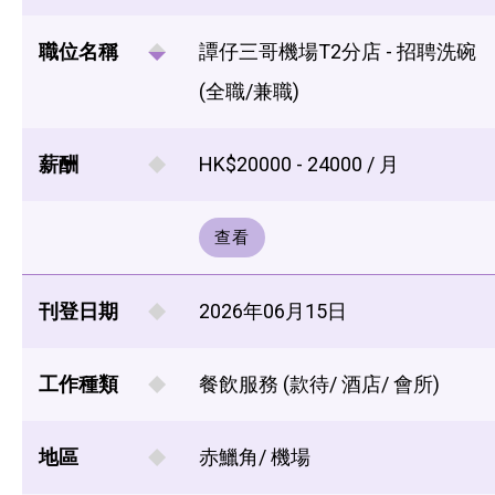
職位名稱
譚仔三哥機場T2分店 - 招聘洗碗
(全職/兼職)
薪酬
HK$20000 - 24000 / 月
查看
刊登日期
2026年06月15日
工作種類
餐飲服務 (款待/ 酒店/ 會所)
地區
赤鱲角/ 機場