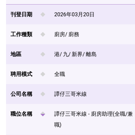
刊登日期
2026年03月20日
工作種類
廚房/ 廚務
地區
港/ 九/ 新界/ 離島
聘用模式
全職
公司名稱
譚仔三哥米線
職位名稱
譚仔三哥米線 - 廚房助理(全職/兼
職)