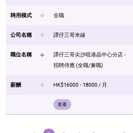
聘用模式
全職
公司名稱
譚仔三哥米線
職位名稱
譚仔三哥尖沙咀港晶中心分店 -
招聘侍應 (全職/兼職)
薪酬
HK$16000 - 18000 / 月
查看