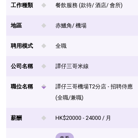
工作種類
餐飲服務 (款待/ 酒店/ 會所)
地區
赤鱲角/ 機場
聘用模式
全職
公司名稱
譚仔三哥米線
職位名稱
譚仔三哥機場T2分店 - 招聘侍應
(全職/兼職)
薪酬
HK$20000 - 24000 / 月