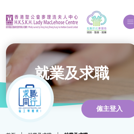
A
A
A
就業及求職
關於我們
ERB再培訓課程
僱主登入
自費課程