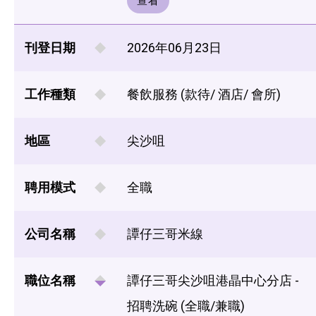
查看
刊登日期
2026年06月23日
工作種類
餐飲服務 (款待/ 酒店/ 會所)
地區
尖沙咀
聘用模式
全職
公司名稱
譚仔三哥米線
職位名稱
譚仔三哥尖沙咀港晶中心分店 -
招聘洗碗 (全職/兼職)