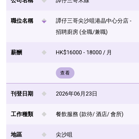
公司名稱
譚仔三哥米線
職位名稱
譚仔三哥尖沙咀港晶中心分店 -
招聘廚房 (全職/兼職)
薪酬
HK$16000 - 18000 / 月
查看
刊登日期
2026年06月23日
工作種類
餐飲服務 (款待/ 酒店/ 會所)
地區
尖沙咀