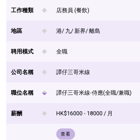
工作種類
店務員 (餐飲)
地區
港/ 九/ 新界/ 離島
聘用模式
全職
公司名稱
譚仔三哥米線
職位名稱
譚仔三哥米線-侍應(全職/兼職)
薪酬
HK$16000 - 18000 / 月
查看