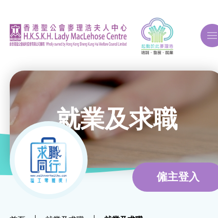
A
A
A
就業及求職
關於我們
ERB再培訓課程
僱主登入
自費課程