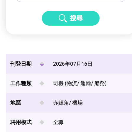
搜尋
刊登日期
2026年07月16日
工作種類
司機 (物流/ 運輸/ 船務)
地區
赤鱲角/ 機場
聘用模式
全職