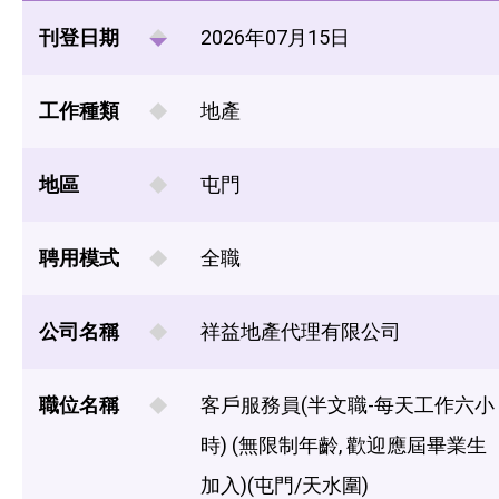
刊登日期
2026年07月15日
工作種類
地產
地區
屯門
聘用模式
全職
公司名稱
祥益地產代理有限公司
職位名稱
客戶服務員(半文職-每天工作六小
時) (無限制年齡, 歡迎應屆畢業生
加入)(屯門/天水圍)