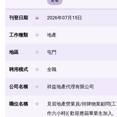
查看
刊登日期
2026年07月15日
工作種類
地產
地區
屯門
聘用模式
全職
公司名稱
祥益地產代理有限公司
職位名稱
見習地產營業員/持牌物業顧問(工
作六小時)( 歡迎應屆畢業生加入,