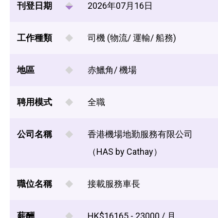
刊登日期
2026年07月16日
工作種類
司機 (物流/ 運輸/ 船務)
地區
赤鱲角/ 機場
聘用模式
全職
公司名稱
香港機場地勤服務有限公司
（HAS by Cathay）
職位名稱
接載服務車長
薪酬
HK$16165 - 23000 / 月