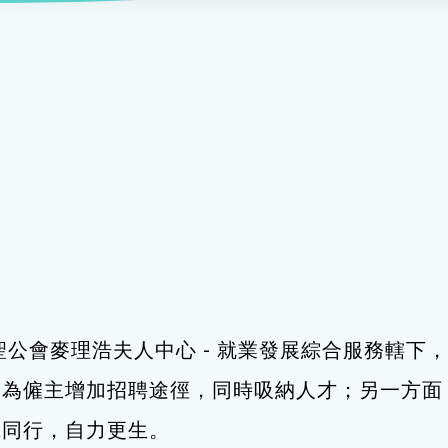
服務
及珠寶
影藝文化
印刷及出版
建業坊
管理及保安
交通及支援服務
悅麗居
聖公會麥理浩夫人中心 - 就業發展綜合服務轄
，為僱主增加招聘途徑，同時吸納人才；另一方面
職同行，自力更生。