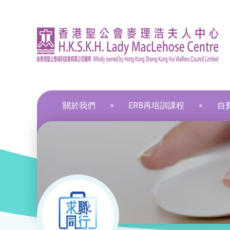
關於我們
ERB再培訓課程
自
資訊
印刷
飲食
飲食
通用
飲食
髮型
化妝
布藝
保鮮
和諧
星際
葵涌區 – 工商業社會服務部
就業掛鈎課程
資歷架構認可課程
零售
職業
中醫
新春
和諧
葵涌邨旭葵樓 - 葵涌社區服務中心
通用技能課程
創新科技
美容
旅遊
物業
青衣區 – 青衣綜合服務中心
技能提升課程
手語課程
酒店
商業
荃灣區 – 梨木樹綜合服務中心
少數族裔人士課程
急救課程