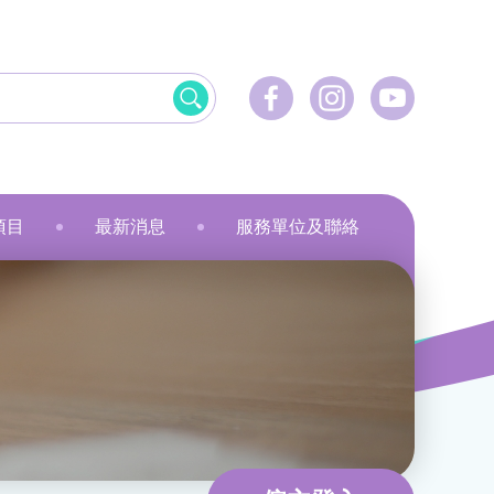
項目
最新消息
服務單位及聯絡
飲食
資訊科技應用
美髮
社會服務
刺繡
乾花香薰蠟燭
小指頭大製作
飛躍‧拍住上」計劃
最新活動
健康護理
物業管理及保安
服裝製品及紡織
規劃
最新資訊
家居服務
家居服務
就業計劃
傳媒報導
教育康體
環境服務