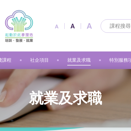
A
A
A
費課程
社企項目
就業及求職
特別服務
及通訊科技
及出版
技能
改造
製作
花手作
粉彩
漫遊
金融財務
個人素養
美容
職業語文
職業語文
商業
動物保健
美容
車縫
押花手作
蠟燭
小廚神學堂
寵愛軒
就業及求職
賽馬會「
就業及求職
語文
保健
注連繩
粉彩畫(兒童)
中醫保健
健康護理
健康護理
Sweet Heart 甜品工房
麥理浩餐廳
最新資訊 / 招聘會
青年生涯
管理及保安
美髮
社會服務
融藝工房
求職錦囊
展翅青年
商業
影藝文化
融藝坊
僱主及企業服務
花梨藝