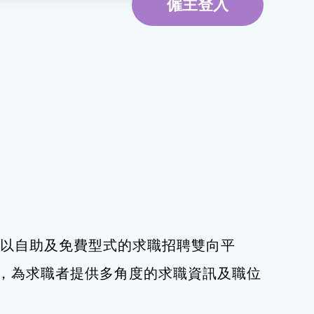
僱主登入
環境服務
資訊及通訊科技
旅遊
下，以自助及免費型式的求職招聘雙向平
，為求職者提供多角度的求職資訊及職位