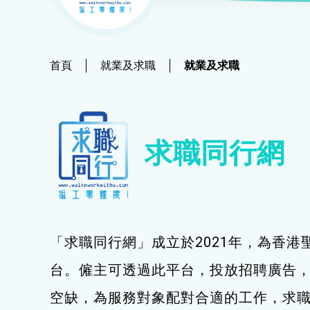
社會
鐘錶
恩澤膳 – 短期食物援助服務隊
新來港人士課程
髮型改造
物業
青年培訓課程
美顏妝扮
首頁
就業及求職
就業及求職
青年培育計劃
保健按摩
ERB服務點
布藝手工
求職同行網
ERB資訊
花藝手工
寵物護理及美容
寵物行為訓練
「求職同行網」成立於2021年，為香港
寵物急救
台。僱主可透過此平台，投放招聘廣告
藝術分享
空缺，為服務對象配對合適的工作，求