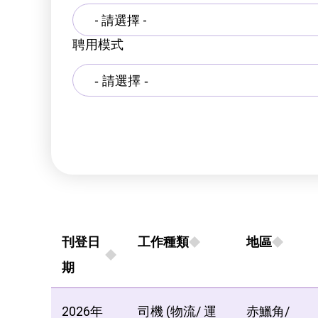
- 請選擇 -
聘用模式
刊登日
工作種類
地區
期
2026年
司機 (物流/ 運
赤鱲角/