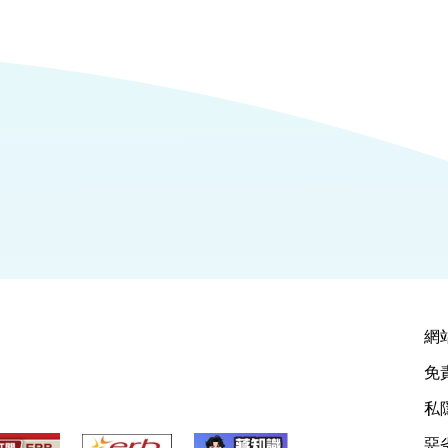
網
免
私
惡