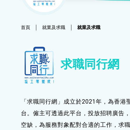
社會
鐘錶
恩澤膳 – 短期食物援助服務隊
新來港人士課程
髮型改造
物業
青年培訓課程
美顏妝扮
首頁
就業及求職
就業及求職
青年培育計劃
保健按摩
ERB服務點
布藝手工
求職同行網
ERB資訊
花藝手工
寵物護理及美容
寵物行為訓練
「求職同行網」成立於2021年，為香港
寵物急救
台。僱主可透過此平台，投放招聘廣告
藝術分享
空缺，為服務對象配對合適的工作，求