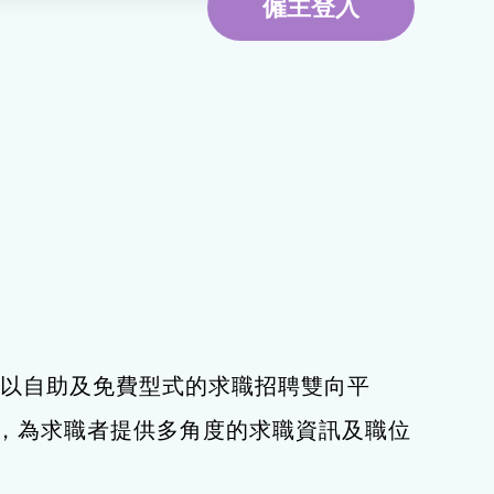
僱主登入
環境服務
資訊及通訊科技
旅遊
下，以自助及免費型式的求職招聘雙向平
，為求職者提供多角度的求職資訊及職位