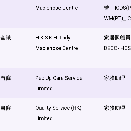
Maclehose Centre
號：ICDS(P
WM(PT)_I
全職
H.K.S.K.H. Lady
家居照顧員
Maclehose Centre
DECC-IHC
自僱
Pep Up Care Service
家務助理
Limited
自僱
Quality Service (HK)
家務助理
Limited