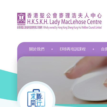
關於我們
ERB再培訓課程
自
資訊
印刷
飲食
飲食
通用
飲食
髮型
化妝
布藝
保鮮
和諧
星際
葵涌區 – 工商業社會服務部
就業掛鈎課程
資歷架構認可課程
零售
職業
中醫
新春
和諧
葵涌邨旭葵樓 - 葵涌社區服務中心
通用技能課程
創新科技
美容
旅遊
物業
青衣區 – 青衣綜合服務中心
技能提升課程
手語課程
酒店
商業
荃灣區 – 梨木樹綜合服務中心
少數族裔人士課程
急救課程