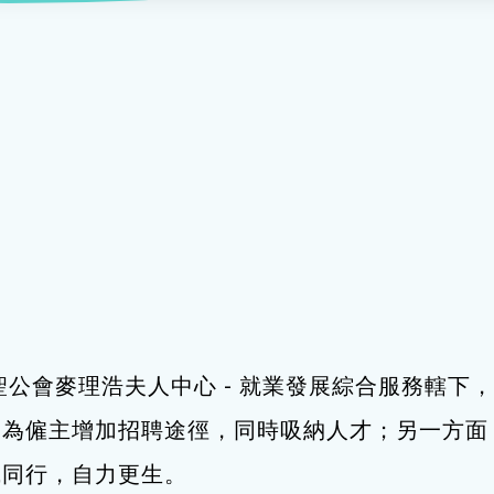
服務
及珠寶
影藝文化
印刷及出版
建業坊
管理及保安
交通及支援服務
悅麗居
聖公會麥理浩夫人中心 - 就業發展綜合服務轄
，為僱主增加招聘途徑，同時吸納人才；另一方面
職同行，自力更生。