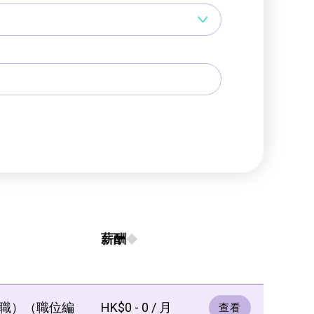
薪酬
職）（職位編
HK$0 - 0 / 月
查看