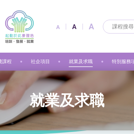
A
A
A
費課程
社企項目
就業及求職
特別服務
及通訊科技
及出版
技能
改造
製作
花手作
粉彩
漫遊
金融財務
個人素養
美容
職業語文
職業語文
商業
動物保健
美容
車縫
押花手作
蠟燭
小廚神學堂
寵愛軒
就業及求職
賽馬會「
就業及求職
語文
保健
注連繩
粉彩畫(兒童)
中醫保健
健康護理
健康護理
Sweet Heart 甜品工房
麥理浩餐廳
最新資訊 / 招聘會
青年生涯
管理及保安
美髮
社會服務
融藝工房
求職錦囊
展翅青年
商業
影藝文化
融藝坊
僱主及企業服務
花梨藝