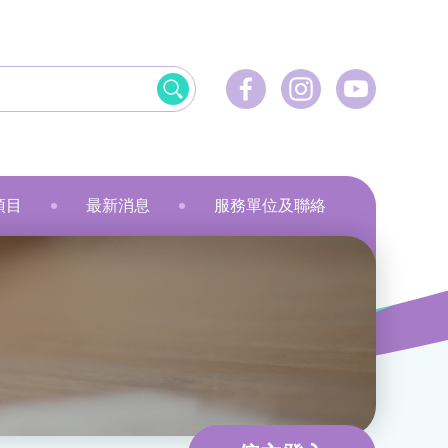
項目
最新消息
服務單位及聯絡
飲食
資訊科技應用
美髮
社會服務
刺繡
乾花香薰蠟燭
小指頭大製作
飛躍‧拍住上」計劃
最新活動
健康護理
物業管理及保安
服裝製品及紡織
規劃
最新資訊
家居服務
家居服務
就業計劃
傳媒報導
教育康體
環境服務