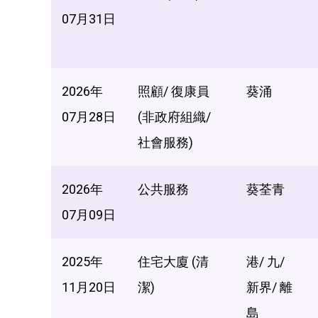
07月31日
2026年
照顧/ 復康員
葵涌
07月28日
(非政府組織/
社會服務)
2026年
公共服務
葵荃青
07月09日
2025年
住宅大廈 (清
港/ 九/
11月20日
潔)
新界/ 離
島