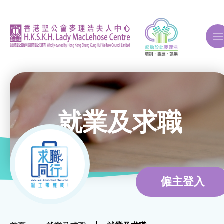
A
A
A
就業及求職
關於我們
ERB再培訓課程
僱主登入
自費課程