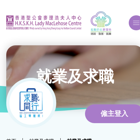
A
A
A
就業及求職
關於我們
ERB再培訓課程
僱主登入
自費課程