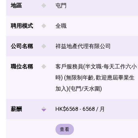
地區
屯門
聘用模式
全職
公司名稱
祥益地產代理有限公司
職位名稱
客戶服務員(半文職-每天工作六小
時) (無限制年齡, 歡迎應屆畢業生
加入)(屯門/天水圍)
薪酬
HK$6568 - 6568 / 月
查看