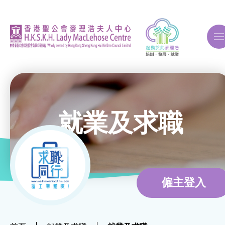
A
A
A
就業及求職
關於我們
ERB再培訓課程
僱主登入
自費課程