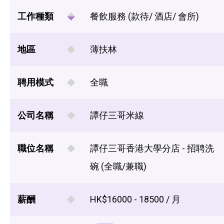
工作種類
餐飲服務 (款待/ 酒店/ 會所)
地區
薄扶林
聘用模式
全職
公司名稱
譚仔三哥米線
職位名稱
譚仔三哥香港大學分店 - 招聘洗
碗 (全職/兼職)
薪酬
HK$16000 - 18500 / 月