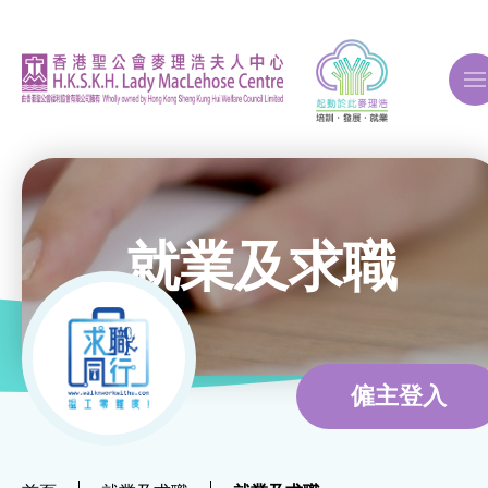
A
A
A
就業及求職
關於我們
ERB再培訓課程
僱主登入
自費課程