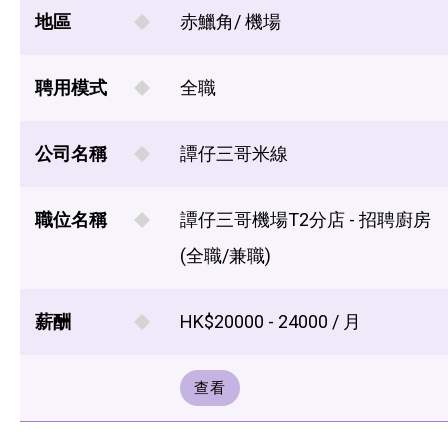
地區
赤鱲角/ 機場
聘用模式
全職
公司名稱
譚仔三哥米線
職位名稱
譚仔三哥機場T2分店 - 招聘廚房
(全職/兼職)
薪酬
HK$20000 - 24000 / 月
查看