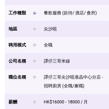
工作種類
餐飲服務 (款待/ 酒店/ 會所)
地區
尖沙咀
聘用模式
全職
公司名稱
譚仔三哥米線
職位名稱
譚仔三哥尖沙咀港晶中心分店 -
招聘廚房 (全職/兼職)
薪酬
HK$16000 - 18000 / 月