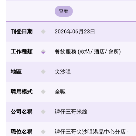
查看
刊登日期
2026年06月23日
工作種類
餐飲服務 (款待/ 酒店/ 會所)
地區
尖沙咀
聘用模式
全職
公司名稱
譚仔三哥米線
職位名稱
譚仔三哥尖沙咀港晶中心分店 -