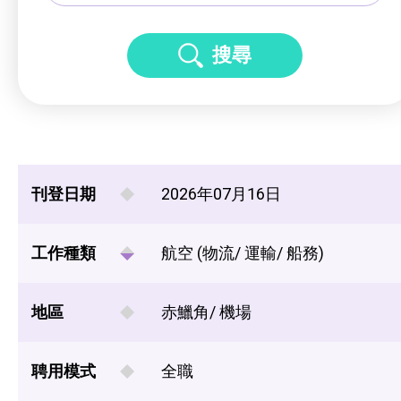
搜尋
刊登日期
2026年07月16日
工作種類
航空 (物流/ 運輸/ 船務)
地區
赤鱲角/ 機場
聘用模式
全職