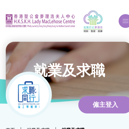
A
A
A
就業及求職
關於我們
ERB再培訓課程
僱主登入
自費課程