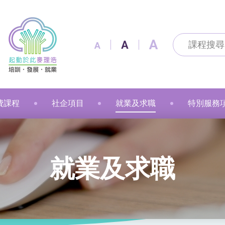
A
A
A
費課程
社企項目
就業及求職
特別服務
及通訊科技
及出版
技能
改造
製作
花手作
粉彩
漫遊
金融財務
個人素養
美容
職業語文
職業語文
商業
動物保健
美容
車縫
押花手作
蠟燭
小廚神學堂
寵愛軒
就業及求職
賽馬會「
就業及求職
語文
保健
注連繩
粉彩畫(兒童)
中醫保健
健康護理
健康護理
Sweet Heart 甜品工房
麥理浩餐廳
最新資訊 / 招聘會
青年生涯
管理及保安
美髮
社會服務
融藝工房
求職錦囊
展翅青年
商業
影藝文化
融藝坊
僱主及企業服務
花梨藝