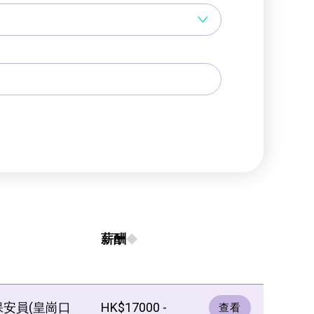
薪酬
保安員(皇崗口
HK$17000 -
查看