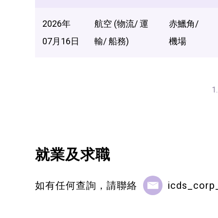
2026年
航空 (物流/ 運
赤鱲角/
07月16日
輸/ 船務)
機場
1.
就業及求職
如有任何查詢，請聯絡
icds_corp