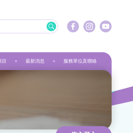
項目
最新消息
服務單位及聯絡
飲食
資訊科技應用
美髮
社會服務
刺繡
乾花香薰蠟燭
小指頭大製作
飛躍‧拍住上」計劃
最新活動
健康護理
物業管理及保安
服裝製品及紡織
規劃
最新資訊
家居服務
家居服務
就業計劃
傳媒報導
教育康體
環境服務