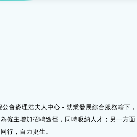
服務
及珠寶
影藝文化
印刷及出版
建業坊
管理及保安
交通及支援服務
悅麗居
聖公會麥理浩夫人中心 - 就業發展綜合服務轄
，為僱主增加招聘途徑，同時吸納人才；另一方面
職同行，自力更生。