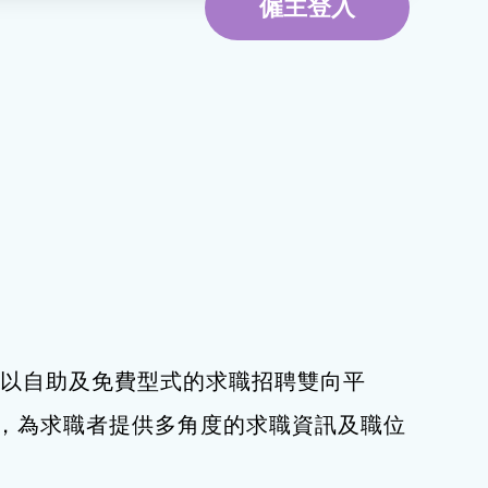
僱主登入
環境服務
資訊及通訊科技
旅遊
下，以自助及免費型式的求職招聘雙向平
，為求職者提供多角度的求職資訊及職位