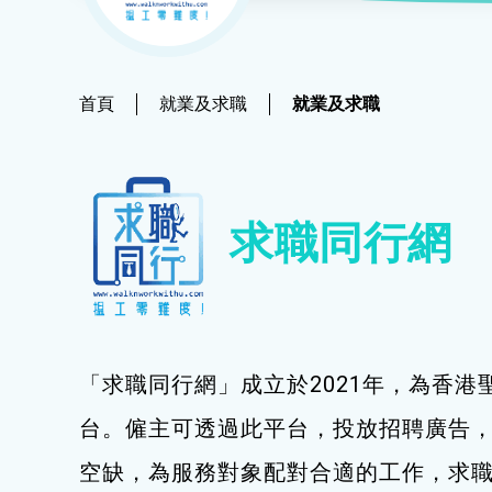
社會
鐘錶
恩澤膳 – 短期食物援助服務隊
新來港人士課程
髮型改造
物業
青年培訓課程
美顏妝扮
首頁
就業及求職
就業及求職
青年培育計劃
保健按摩
ERB服務點
布藝手工
求職同行網
ERB資訊
花藝手工
寵物護理及美容
寵物行為訓練
「求職同行網」成立於2021年，為香港
寵物急救
台。僱主可透過此平台，投放招聘廣告
藝術分享
空缺，為服務對象配對合適的工作，求