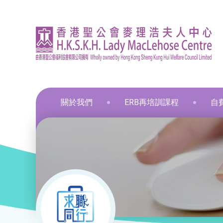
關於我們
ERB再培訓課程
自
資訊
印刷
飲食
飲食
通用
飲食
髮型
化妝
布藝
保鮮
和諧
星際
葵涌區 – 工商業社會服務部
就業掛鈎課程
資歷架構認可課程
零售
職業
中醫
新春
和諧
葵涌邨旭葵樓 - 葵涌社區服務中心
通用技能課程
創新科技
美容
旅遊
物業
青衣區 – 青衣綜合服務中心
技能提升課程
手語課程
酒店
商業
荃灣區 – 梨木樹綜合服務中心
少數族裔人士課程
急救課程