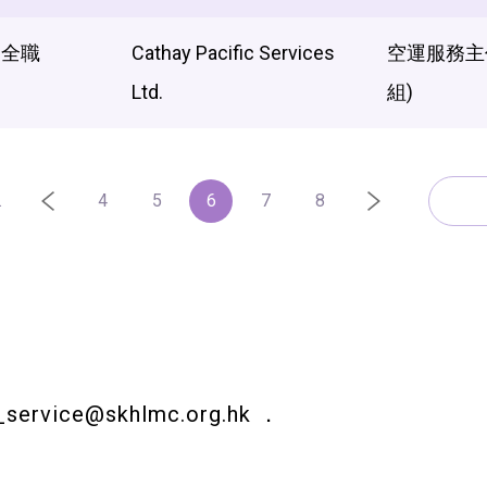
全職
Cathay Pacific Services
空運服務主
Ltd.
組)
.
4
5
6
7
8
_service@skhlmc.org.hk
．