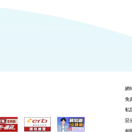
網
免
私
惡
相