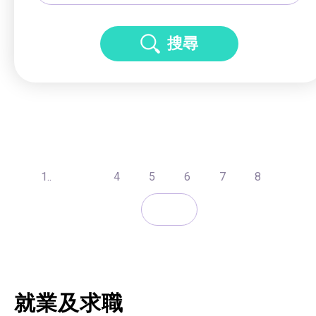
搜尋
1..
4
5
6
7
8
就業及求職