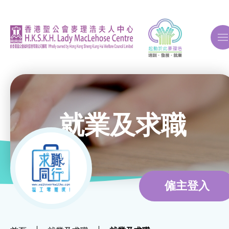
A
A
A
就業及求職
關於我們
ERB再培訓課程
僱主登入
自費課程