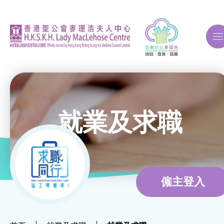
A
A
A
就業及求職
關於我們
ERB再培訓課程
僱主登入
自費課程