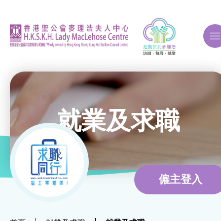
A
A
A
就業及求職
關於我們
ERB再培訓課程
僱主登入
自費課程