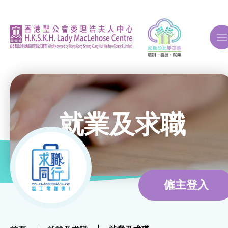
A
A
A
就業及求職
關於我們
ERB再培訓課程
僱主登入
自費課程