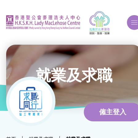
A
A
A
就業及求職
關於我們
ERB再培訓課程
僱主登入
自費課程