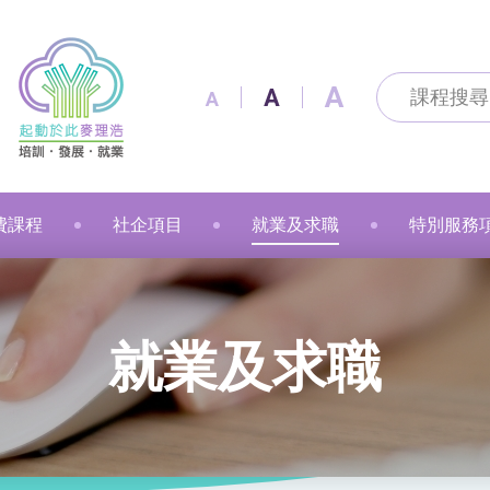
A
A
A
費課程
社企項目
就業及求職
特別服務
及通訊科技
及出版
技能
改造
製作
花手作
粉彩
漫遊
金融財務
個人素養
美容
職業語文
職業語文
商業
動物保健
美容
車縫
押花手作
蠟燭
小廚神學堂
寵愛軒
就業及求職
賽馬會「
就業及求職
語文
保健
注連繩
粉彩畫(兒童)
中醫保健
健康護理
健康護理
Sweet Heart 甜品工房
麥理浩餐廳
最新資訊 / 招聘會
青年生涯
管理及保安
美髮
社會服務
融藝工房
求職錦囊
展翅青年
商業
影藝文化
融藝坊
僱主及企業服務
花梨藝