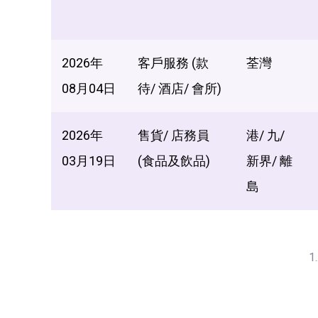
2026年
客戶服務 (款
荃灣
08月04日
待/ 酒店/ 會所)
2026年
售貨/ 店務員
港/ 九/
03月19日
(食品及飲品)
新界/ 離
島
1.