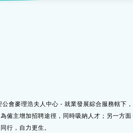
服務
及珠寶
影藝文化
印刷及出版
建業坊
管理及保安
交通及支援服務
悅麗居
聖公會麥理浩夫人中心 - 就業發展綜合服務轄
，為僱主增加招聘途徑，同時吸納人才；另一方面
職同行，自力更生。