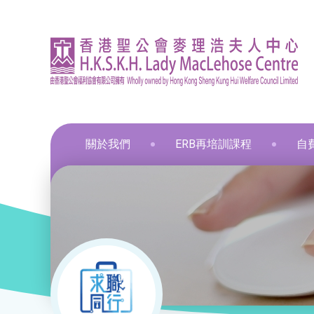
關於我們
ERB再培訓課程
自
資訊
印刷
飲食
飲食
通用
飲食
髮型
化妝
布藝
保鮮
和諧
星際
葵涌區 – 工商業社會服務部
就業掛鈎課程
資歷架構認可課程
零售
職業
中醫
新春
和諧
葵涌邨旭葵樓 - 葵涌社區服務中心
通用技能課程
創新科技
美容
旅遊
物業
青衣區 – 青衣綜合服務中心
技能提升課程
手語課程
酒店
商業
荃灣區 – 梨木樹綜合服務中心
少數族裔人士課程
急救課程