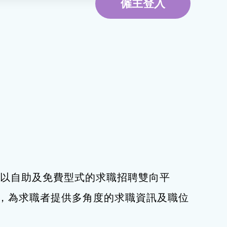
僱主登入
環境服務
資訊及通訊科技
旅遊
下，以自助及免費型式的求職招聘雙向平
，為求職者提供多角度的求職資訊及職位