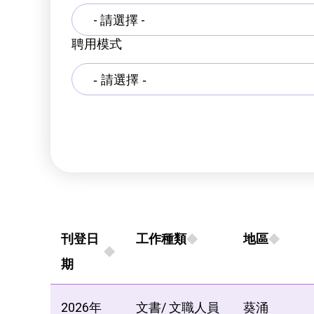
- 請選擇 -
聘用模式
刊登日
工作種類
地區
期
2026年
文書/ 文職人員
葵涌