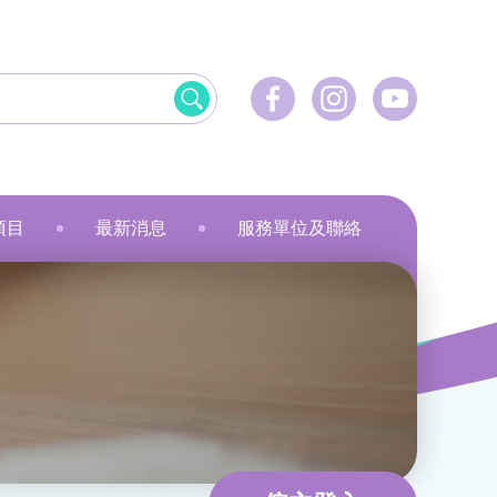
項目
最新消息
服務單位及聯絡
飲食
資訊科技應用
美髮
社會服務
刺繡
乾花香薰蠟燭
小指頭大製作
飛躍‧拍住上」計劃
最新活動
健康護理
物業管理及保安
服裝製品及紡織
規劃
最新資訊
家居服務
家居服務
就業計劃
傳媒報導
教育康體
環境服務