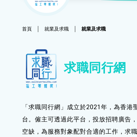
社會
鐘錶
恩澤膳 – 短期食物援助服務隊
新來港人士課程
髮型改造
物業
青年培訓課程
美顏妝扮
首頁
就業及求職
就業及求職
青年培育計劃
保健按摩
ERB服務點
布藝手工
求職同行網
ERB資訊
花藝手工
寵物護理及美容
寵物行為訓練
「求職同行網」成立於2021年，為香港
寵物急救
台。僱主可透過此平台，投放招聘廣告
藝術分享
空缺，為服務對象配對合適的工作，求