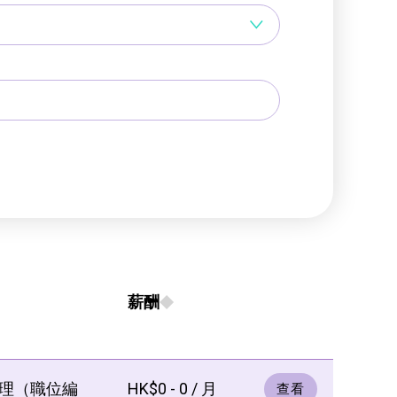
薪酬
理（職位編
HK$0 - 0 / 月
查看