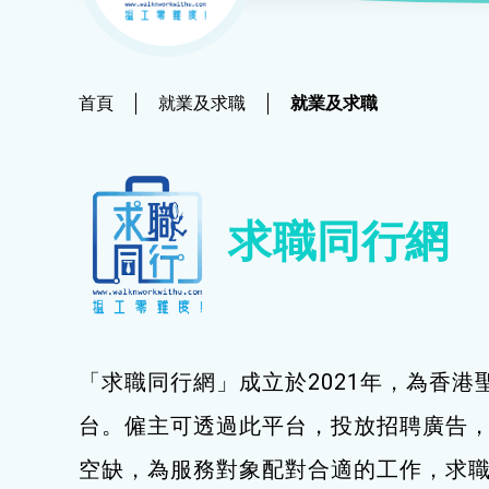
社會
鐘錶
恩澤膳 – 短期食物援助服務隊
新來港人士課程
髮型改造
物業
青年培訓課程
美顏妝扮
首頁
就業及求職
就業及求職
青年培育計劃
保健按摩
ERB服務點
布藝手工
求職同行網
ERB資訊
花藝手工
寵物護理及美容
寵物行為訓練
「求職同行網」成立於2021年，為香港
寵物急救
台。僱主可透過此平台，投放招聘廣告
藝術分享
空缺，為服務對象配對合適的工作，求