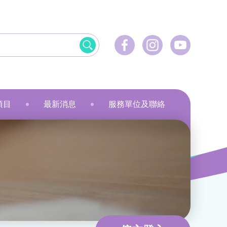
項目
最新消息
服務單位及聯絡
飲食
資訊科技應用
美髮
社會服務
刺繡
乾花香薰蠟燭
小指頭大製作
飛躍‧拍住上」計劃
最新活動
健康護理
物業管理及保安
服裝製品及紡織
規劃
最新資訊
家居服務
家居服務
就業計劃
傳媒報導
教育康體
環境服務