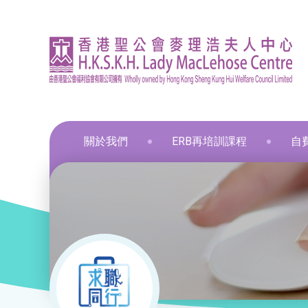
關於我們
ERB再培訓課程
自
資訊
印刷
飲食
飲食
通用
飲食
髮型
化妝
布藝
保鮮
和諧
星際
葵涌區 – 工商業社會服務部
就業掛鈎課程
資歷架構認可課程
零售
職業
中醫
新春
和諧
葵涌邨旭葵樓 - 葵涌社區服務中心
通用技能課程
創新科技
美容
旅遊
物業
青衣區 – 青衣綜合服務中心
技能提升課程
手語課程
酒店
商業
荃灣區 – 梨木樹綜合服務中心
少數族裔人士課程
急救課程