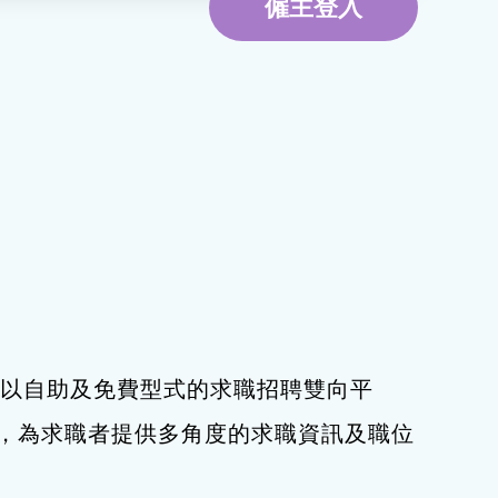
僱主登入
環境服務
資訊及通訊科技
旅遊
下，以自助及免費型式的求職招聘雙向平
，為求職者提供多角度的求職資訊及職位