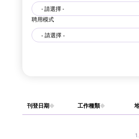
- 請選擇 -
聘用模式
刊登日期
工作種類
1.