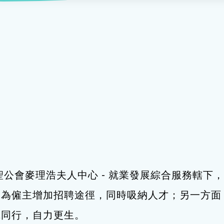
服務
及珠寶
影藝文化
印刷及出版
建業坊
管理及保安
交通及支援服務
悅麗居
聖公會麥理浩夫人中心 - 就業發展綜合服務轄
，為僱主增加招聘途徑，同時吸納人才；另一方面
職同行，自力更生。