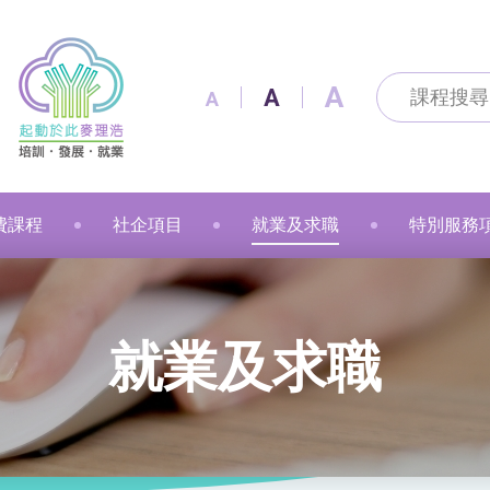
A
A
A
費課程
社企項目
就業及求職
特別服務
及通訊科技
及出版
技能
改造
製作
花手作
粉彩
漫遊
金融財務
個人素養
美容
職業語文
職業語文
商業
動物保健
美容
車縫
押花手作
蠟燭
小廚神學堂
寵愛軒
就業及求職
賽馬會「
就業及求職
語文
保健
注連繩
粉彩畫(兒童)
中醫保健
健康護理
健康護理
Sweet Heart 甜品工房
麥理浩餐廳
最新資訊 / 招聘會
青年生涯
管理及保安
美髮
社會服務
融藝工房
求職錦囊
展翅青年
商業
影藝文化
融藝坊
僱主及企業服務
花梨藝