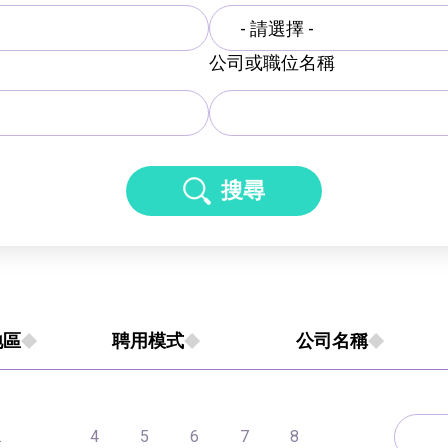
- 請選擇 -
公司或職位名稱
搜尋
地區
聘用模式
公司名稱
.
4
5
6
7
8