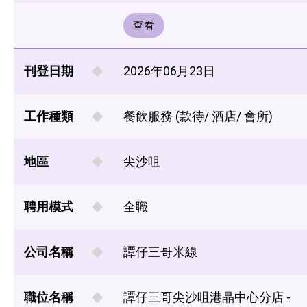
查看
刊登日期
2026年06月23日
工作種類
餐飲服務 (款待/ 酒店/ 會所)
地區
尖沙咀
聘用模式
全職
公司名稱
譚仔三哥米線
職位名稱
譚仔三哥尖沙咀港晶中心分店 -