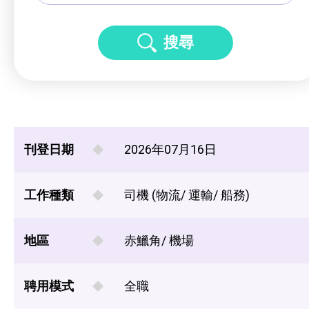
搜尋
刊登日期
2026年07月16日
工作種類
司機 (物流/ 運輸/ 船務)
地區
赤鱲角/ 機場
聘用模式
全職