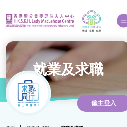
A
A
A
就業及求職
關於我們
ERB再培訓課程
僱主登入
自費課程