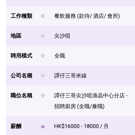
工作種類
餐飲服務 (款待/ 酒店/ 會所)
地區
尖沙咀
聘用模式
全職
公司名稱
譚仔三哥米線
職位名稱
譚仔三哥尖沙咀港晶中心分店 -
招聘廚房 (全職/兼職)
薪酬
HK$16000 - 18000 / 月