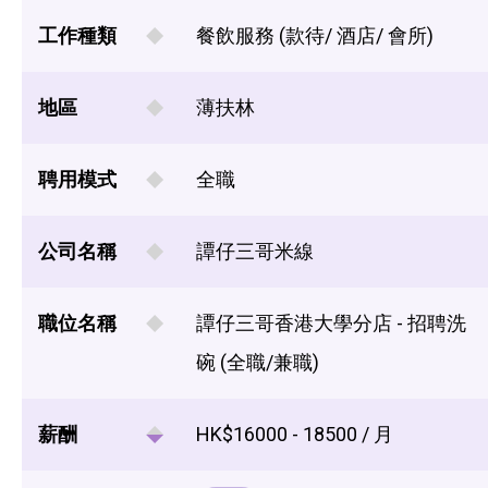
工作種類
餐飲服務 (款待/ 酒店/ 會所)
地區
薄扶林
聘用模式
全職
公司名稱
譚仔三哥米線
職位名稱
譚仔三哥香港大學分店 - 招聘洗
碗 (全職/兼職)
薪酬
HK$16000 - 18500 / 月