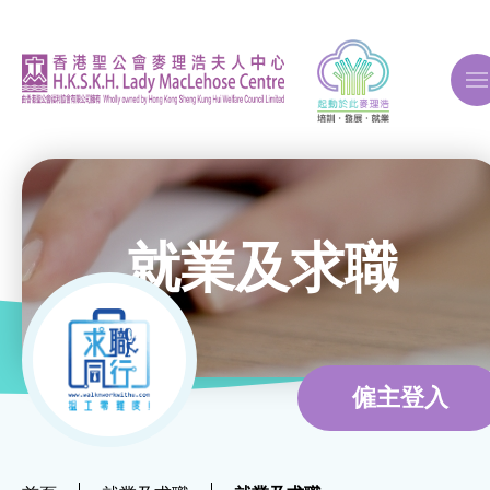
A
A
A
就業及求職
關於我們
ERB再培訓課程
僱主登入
自費課程