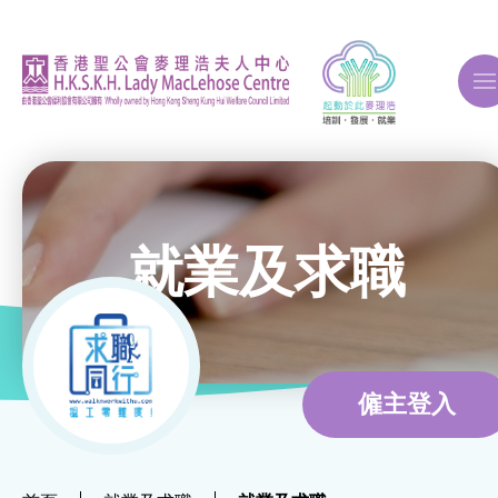
A
A
A
就業及求職
關於我們
ERB再培訓課程
僱主登入
自費課程