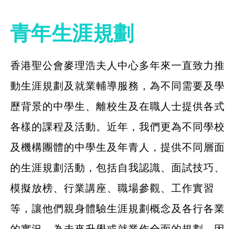
社企項目
青年生涯規劃
就業及求職
香港聖公會麥理浩夫人中心多年來一直致力推
特別服務項目
動生涯規劃及就業輔導服務，為不同需要及學
賽馬會「飛躍‧拍住上」計劃
歷背景的中學生、離校生及在職人士提供各式
各樣的課程及活動。近年，我們更為不同學校
青年生涯規劃
及機構團體的中學生及年青人，提供不同層面
展翅青年就業計劃
的生涯規劃活動，包括自我認識、面試技巧、
花梨藝
模擬放榜、行業講座、職場參觀、工作實習
最新消息
等，讓他們親身體驗生涯規劃概念及各行各業