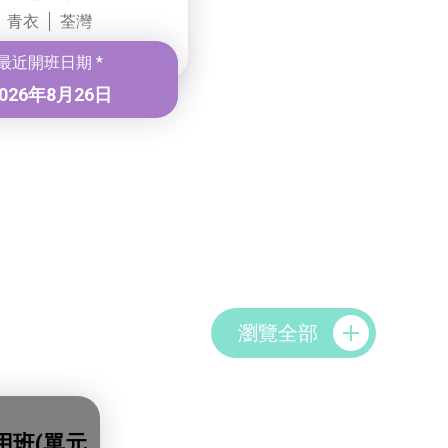
寵愛軒(長沙灣)
青衣
最近開班日期 *
2026年8月31日
瀏覽全部
用班(單元