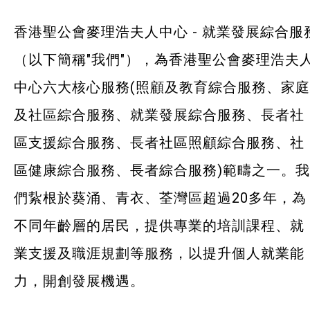
香港聖公會麥理浩夫人中心 - 就業發展綜合服
荃灣區 – 梨木樹綜合服務中心
（以下簡稱"我們"），為香港聖公會麥理浩夫
恩澤膳 – 短期食物援助服務隊
中心六大核心服務(照顧及教育綜合服務、家庭
ERB再培訓課程
及社區綜合服務、就業發展綜合服務、長者社
區支援綜合服務、長者社區照顧綜合服務、社
自費課程
區健康綜合服務、長者綜合服務)範疇之一。我
社企項目
們紥根於葵涌、青衣、荃灣區超過20多年，為
不同年齡層的居民，提供專業的培訓課程、就
就業及求職
業支援及職涯規劃等服務，以提升個人就業能
特別服務項目
力，開創發展機遇。