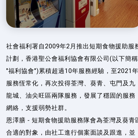
社會福利署自2009年2月推出短期食物援助服
計劃，香港聖公會福利協會有限公司(以下簡稱
"福利協會")累積超過10年服務經驗，至2021
服務恆常化，再次投得荃灣、葵青、屯門及九
龍城、油尖旺區兩隊服務，發展了穩固的服務
網絡，支援弱勢社群。
恩澤膳 - 短期食物援助服務隊會為荃灣及葵青
合適的對象，由社工進行個案面談及跟進，並