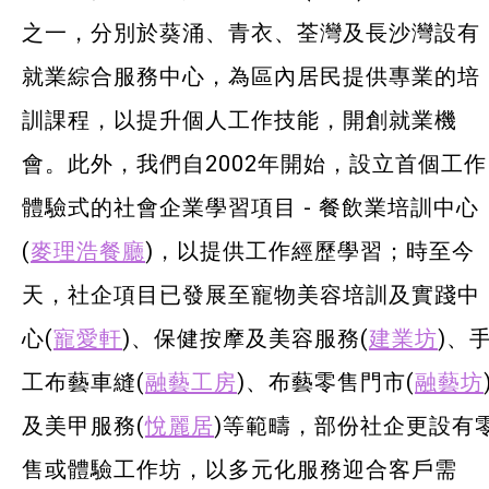
之一，分別於葵涌、青衣、荃灣及長沙灣設有
就業綜合服務中心，為區內居民提供專業的培
訓課程，以提升個人工作技能，開創就業機
會。此外，我們自2002年開始，設立首個工作
體驗式的社會企業學習項目 - 餐飲業培訓中心
(
麥理浩餐廳
)，以提供工作經歷學習；時至今
天，社企項目已發展至寵物美容培訓及實踐中
心(
寵愛軒
)、保健按摩及美容服務(
建業坊
)、
工布藝車縫(
融藝工房
)、布藝零售門市(
融藝坊
及美甲服務(
悅麗居
)等範疇，部份社企更設有
售或體驗工作坊，以多元化服務迎合客戶需