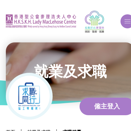
A
A
A
就業及求職
關於我們
ERB再培訓課程
僱主登入
自費課程