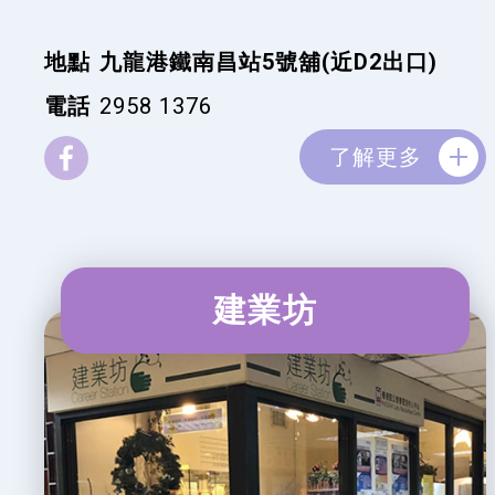
地點
九龍港鐵南昌站5號舖(近D2出口)
電話
2958 1376
了解更多
建業坊