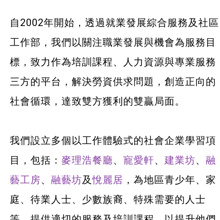
社企項目
自2002年開始，透過就業發展綜合服務及社區
寵愛軒
工作部，我們以關注職業發展與機會為服務目
標，致力作為培訓課程、人力資源與專業服務
麥理浩餐廳
三方的平台，解決勞資供求問題，創造正向的
融藝工房
社會循環，達致雙方獲利的雙贏局面。
融藝坊
建業坊
我們設立多個以工作體驗式的社會企業學習項
目，包括：
麥理浩餐廳
、
寵愛軒
、
建業坊
、
融
悅麗居
藝工房
、
融藝坊
及
悅麗居
，為地區青少年、家
就業及求職
庭、待業人士、少數族裔、特殊需要的人士
特別服務項目
等，提供適切的服務及培訓課程，以提升他們