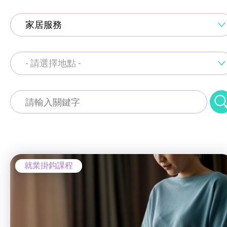
通用技能課程
家居服務
技能提升課程
少數族裔人士課程
- 請選擇地點 -
就業掛鈎課程
新來港人士課程
通用技能課程
青年培訓課程
工商業社會服務部 (葵涌區)
技能提升課程
青年培育計劃
少數族裔人士課程
ERB服務點
就業掛鈎課程
新來港人士課程
ERB資訊
青年培訓課程
自費課程
青年培育計劃