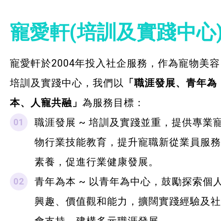
社企項目
寵愛軒(培訓及實踐中心
寵愛軒
寵愛軒於2004年投入社企服務，作為寵物美容
麥理浩餐廳
培訓及實踐中心，我們以
「職涯發展、青年為
融藝工房
本、人寵共融」
為服務目標：
融藝坊
職涯發展 ~ 培訓及實踐並重，提供專業
建業坊
物行業技能教育，提升寵職新從業員服務
素養，促進行業健康發展。
悅麗居
青年為本 ~ 以青年為中心，鼓勵探索個
就業及求職
興趣、價值觀和能力，擴闊實踐經驗及社
特別服務項目