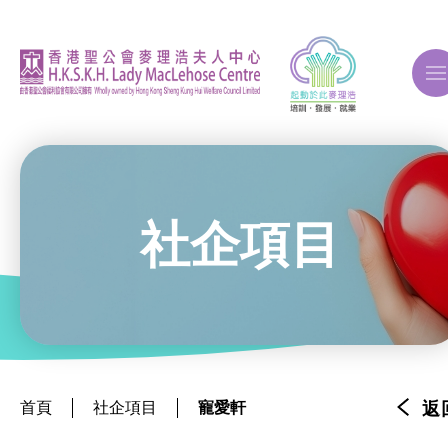
A
A
A
社企項目
關於我們
ERB再培訓課程
首頁
社企項目
寵愛軒
返
自費課程