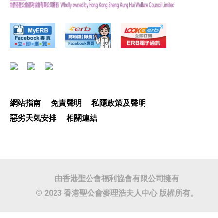
網站指南
免責聲明
私隱政策及聲明
惡劣天氣安排
相關連結
由香港聖公會福利協會有限公司擁有
© 2023 香港聖公會麥理浩夫人中心 版權所有。