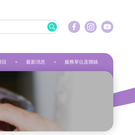
項目
最新消息
服務單位及聯絡
飲食
資訊科技應用
美髮
社會服務
刺繡
乾花香薰蠟燭
小指頭大製作
飛躍‧拍住上」計劃
最新活動
健康護理
物業管理及保安
服裝製品及紡織
規劃
最新資訊
家居服務
家居服務
就業計劃
傳媒報導
教育康體
環境服務