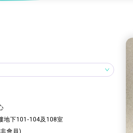
服務
及珠寶
影藝文化
印刷及出版
建業坊
管理及保安
交通及支援服務
悅麗居
心
下101-104及108室
8(非會員)