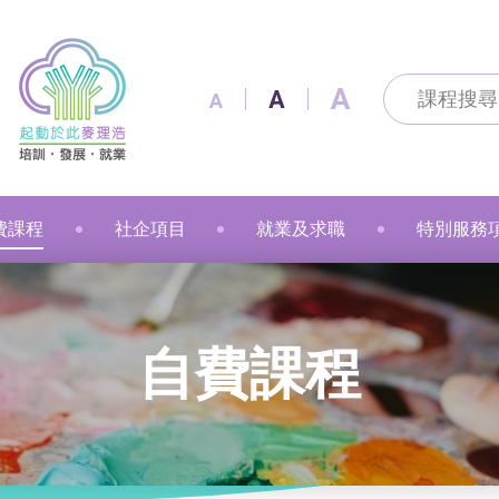
A
A
A
費課程
社企項目
就業及求職
特別服務
及通訊科技
及出版
技能
改造
製作
花手作
粉彩
漫遊
金融財務
個人素養
美容
職業語文
職業語文
商業
動物保健
美容
車縫
押花手作
蠟燭
小廚神學堂
寵愛軒
就業及求職
賽馬會「
自費課程
語文
保健
注連繩
粉彩畫(兒童)
中醫保健
健康護理
健康護理
Sweet Heart 甜品工房
麥理浩餐廳
最新資訊 / 招聘會
青年生涯
管理及保安
美髮
社會服務
融藝工房
求職錦囊
展翅青年
商業
影藝文化
融藝坊
僱主及企業服務
花梨藝