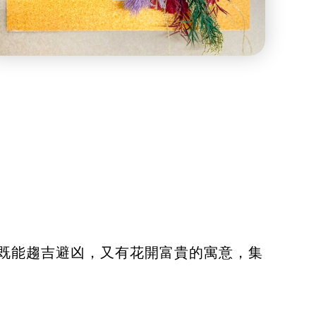
既能趨吉避凶，又有花開富貴的寓意，集