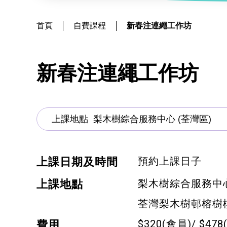
社會
鐘錶
恩澤膳 – 短期食物援助服務隊
新來港人士課程
髮型改造
首頁
自費課程
新春注連繩工作坊
物業
青年培訓課程
美顏妝扮
青年培育計劃
保健按摩
新春注連繩工作坊
ERB服務點
布藝手工
ERB資訊
花藝手工
寵物護理及美容
預約上課日子
上課日期及時間
寵物行為訓練
梨木樹綜合服務中
上課地點
寵物急救
荃灣梨木樹邨榕樹樓地
藝術分享
$320(會員)/ $47
費用