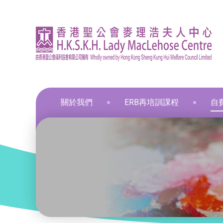
關於我們
ERB再培訓課程
自
資訊
印刷
飲食
飲食
通用
飲食
髮型
化妝
布藝
保鮮
和諧
星際
葵涌區 – 工商業社會服務部
就業掛鈎課程
資歷架構認可課程
零售
職業
中醫
新春
和諧
葵涌邨旭葵樓 - 葵涌社區服務中心
通用技能課程
創新科技
美容
旅遊
物業
青衣區 – 青衣綜合服務中心
技能提升課程
手語課程
酒店
商業
荃灣區 – 梨木樹綜合服務中心
少數族裔人士課程
急救課程