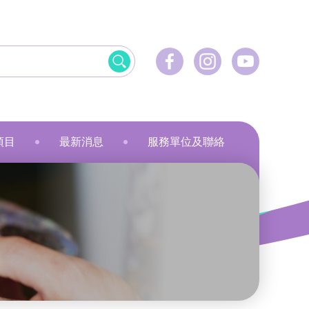
項目
最新消息
服務單位及聯絡
飲食
資訊科技應用
美髮
社會服務
刺繡
乾花香薰蠟燭
小指頭大製作
飛躍‧拍住上」計劃
最新活動
健康護理
物業管理及保安
服裝製品及紡織
規劃
最新資訊
家居服務
家居服務
就業計劃
傳媒報導
教育康體
環境服務