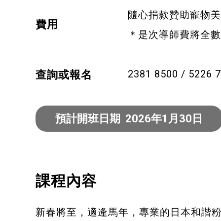
隨心捐款贊助寵物美
健康運動
費用
＊是次導師費將全數
身心靈健康
暑期興趣班(青衣限定)
2381 8500 / 5226
查詢或報名
預計開班日期 2026年1月30日
課程內容
新春將至，適逄馬年，專業的日本和諧