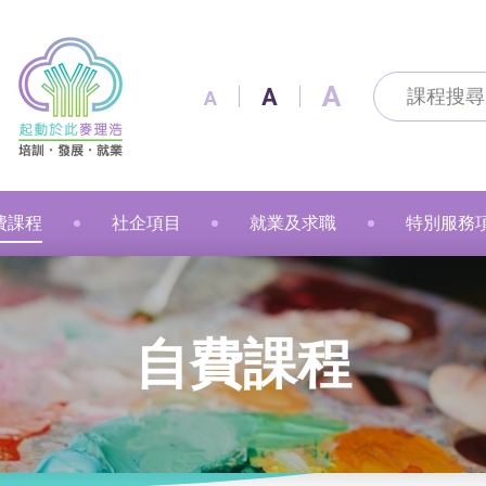
A
A
A
費課程
社企項目
就業及求職
特別服務
及通訊科技
及出版
技能
改造
製作
花手作
粉彩
漫遊
金融財務
個人素養
美容
職業語文
職業語文
商業
動物保健
美容
車縫
押花手作
蠟燭
小廚神學堂
寵愛軒
就業及求職
賽馬會「
自費課程
語文
保健
注連繩
粉彩畫(兒童)
中醫保健
健康護理
健康護理
Sweet Heart 甜品工房
麥理浩餐廳
最新資訊 / 招聘會
青年生涯
管理及保安
美髮
社會服務
融藝工房
求職錦囊
展翅青年
商業
影藝文化
融藝坊
僱主及企業服務
花梨藝