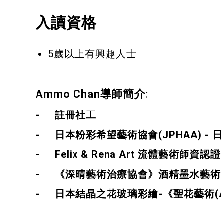
入讀資格
5歲以上有興趣人士
Ammo Chan
導師簡介:
-
註冊社工
-
日本粉彩希望藝術協會(JPHAA) -
- Felix & Rena Art
流體藝術師資認證
-
《深晴藝術治療協會》酒精墨水藝術
-
日本結晶之花玻璃彩繪-《聖花藝術(Adva