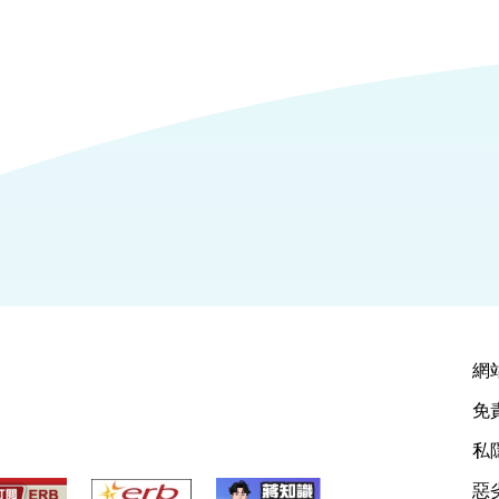
網
免
私
惡