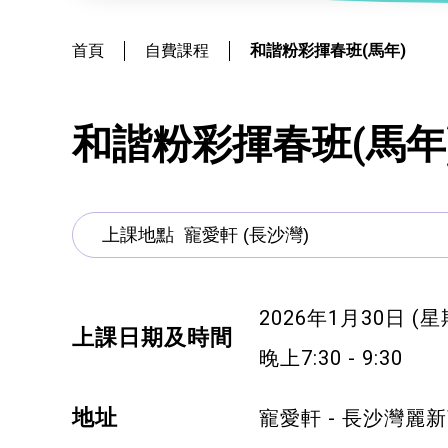
社會
鐘錶
恩澤膳 – 短期食物援助服務隊
新來港人士課程
髮型改造
首頁
自費課程
和諧粉彩揮春班(馬年)
物業
青年培訓課程
美顏妝扮
青年培育計劃
保健按摩
和諧粉彩揮春班(馬年
ERB服務點
布藝手工
ERB資訊
花藝手工
寵物護理及美容
2026年1月30日 (星
寵物行為訓練
上課日期及時間
晚上7:30 - 9:30
寵物急救
地址
寵愛軒 - 長沙灣麗
藝術分享