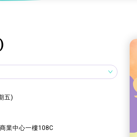
服務
及珠寶
影藝文化
印刷及出版
建業坊
管理及保安
交通及支援服務
悅麗居
)
期五)
新商業中心一樓108C