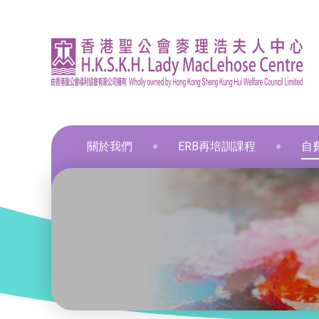
關於我們
ERB再培訓課程
自
資訊
印刷
飲食
飲食
通用
飲食
髮型
化妝
布藝
保鮮
和諧
星際
葵涌區 – 工商業社會服務部
就業掛鈎課程
資歷架構認可課程
零售
職業
中醫
新春
和諧
葵涌邨旭葵樓 - 葵涌社區服務中心
通用技能課程
創新科技
美容
旅遊
物業
青衣區 – 青衣綜合服務中心
技能提升課程
手語課程
酒店
商業
荃灣區 – 梨木樹綜合服務中心
少數族裔人士課程
急救課程