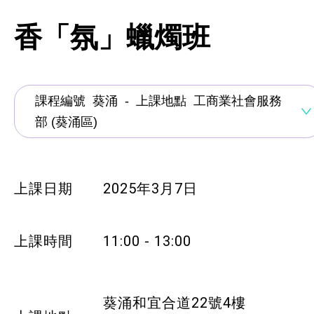
資歷架構認可課程
香「氛」蠟燭班
創新科技
手語課程
急救課程
髮型改造
美顏妝扮
上課日期
2025年3月7日
保健按摩
上課時間
11:00 - 13:00
布藝手工
花藝手工
葵涌和宜合道22號4樓