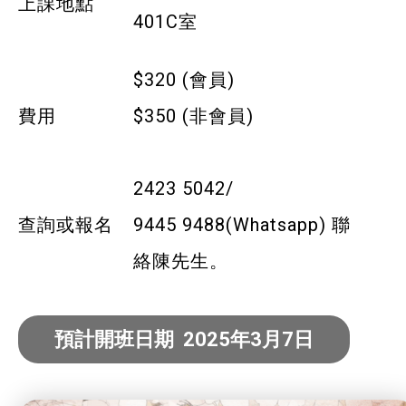
上課地點
寵物護理及美容
401C室
寵物行為訓練
$320 (會員)
寵物急救
費用
$350 (非會員)
藝術分享
2423 5042/
健康運動
查詢或報名
9445 9488(Whatsapp) 聯
身心靈健康
絡陳先生。
暑期興趣班(青衣限定)
預計開班日期 2025年3月7日
社企項目
就業及求職