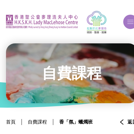
A
A
A
自費課程
關於我們
ERB再培訓課程
首頁
自費課程
香「氛」蠟燭班
返
自費課程