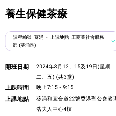
資歷架構認可課程
養生保健茶療
創新科技
手語課程
急救課程
髮型改造
2024年3月12、15及19日(星期
開
班日期
美顏妝扮
二、五) (共3堂)
保健按摩
晚上7:15 - 9:15
上課時間
布藝手工
葵涌和宜合道22號香港聖公會麥
上課地點
花藝手工
浩夫人中心4樓