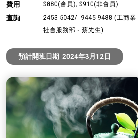
$880(會員), $910(非會員)
費用
寵物護理及美容
2453 5042/ 9445 9488 (工商業
查詢
寵物行為訓練
社會服務部 - 蔡先生)
寵物急救
藝術分享
預計開班日期 2024年3月12日
健康運動
身心靈健康
暑期興趣班(青衣限定)
社企項目
就業及求職