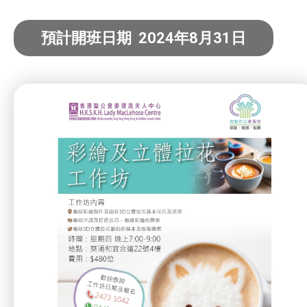
寵物護理及美容
預計開班日期 2024年8月31日
寵物行為訓練
寵物急救
藝術分享
健康運動
身心靈健康
暑期興趣班(青衣限定)
社企項目
就業及求職