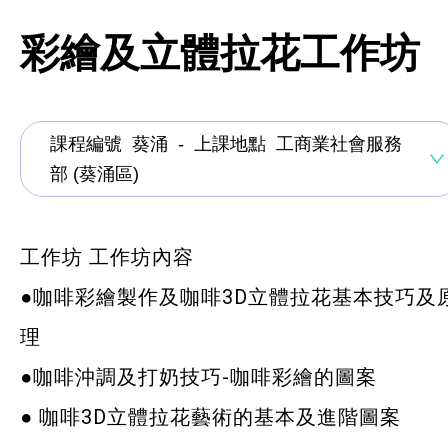
資歷架構認可課程
彩繪及立體拉花工作坊
創新科技
手語課程
急救課程
髮型改造
工作坊 工作坊內容
美顏妝扮
●咖啡彩繪製作及咖啡3D立體拉花基本技巧及
保健按摩
理
布藝手工
●咖啡沖調及打奶技巧-咖啡彩繪的圖案
● 咖啡3D立體拉花藝術的基本及進階圖案
花藝手工