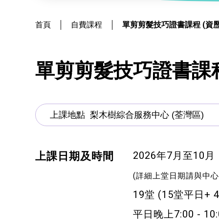
社會
鐘錶
恩澤膳 – 短期食物援助服務隊
新來港人士課程
髮型改造
首頁
自費課程
單剪剪髮技巧證書課程 (資
物業
青年培訓課程
美顏妝扮
青年培育計劃
保健按摩
單剪剪髮技巧證書課程
ERB服務點
布藝手工
ERB資訊
花藝手工
寵物護理及美容
2026年7月至10月
上課日期及時間
寵物行為訓練
(詳細上堂日期請與中心
寵物急救
19堂 (15堂平日+ 
藝術分享
平日晚上7:00 - 10: