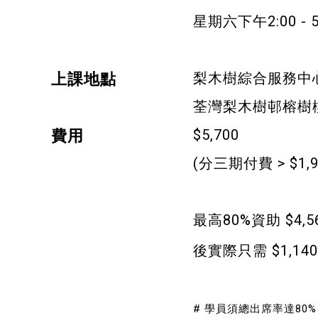
星期六下午2:00 - 5
健康運動
身心靈健康
梨木樹綜合服務中
上課地點
暑期興趣班(青衣限定)
荃灣梨木樹邨榕樹樓地
$5,700
費用
(分三期付費 > $1,9
最高80%資助 $
後實際只需 $1,140
# 學員須總出席率達8