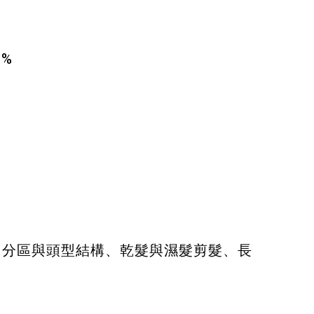
%
、分區與頭型結構、乾髮與濕髮剪髮、長