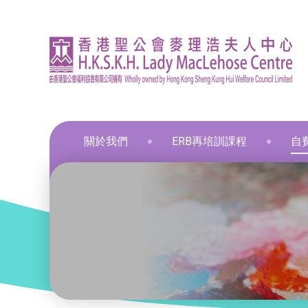
關於我們
ERB再培訓課程
自
資訊
印刷
飲食
飲食
通用
飲食
髮型
化妝
布藝
保鮮
和諧
星際
葵涌區 – 工商業社會服務部
就業掛鈎課程
資歷架構認可課程
零售
職業
中醫
新春
和諧
葵涌邨旭葵樓 - 葵涌社區服務中心
通用技能課程
創新科技
美容
旅遊
物業
青衣區 – 青衣綜合服務中心
技能提升課程
手語課程
酒店
商業
荃灣區 – 梨木樹綜合服務中心
少數族裔人士課程
急救課程