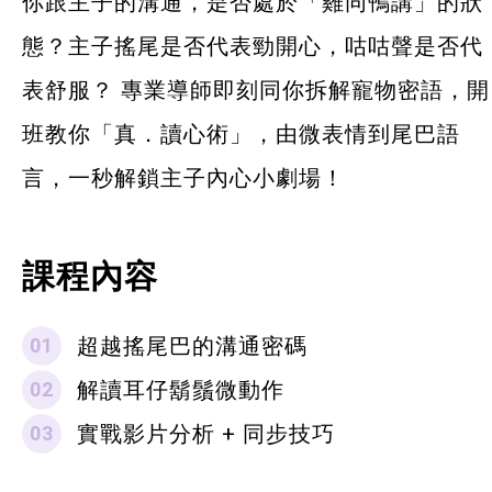
你跟主子的溝通，是否處於「雞同鴨講」的狀
態？主子搖尾是否代表勁開心，咕咕聲是否代
表舒服？ 專業導師即刻同你拆解寵物密語，開
班教你「真．讀心術」，由微表情到尾巴語
言，一秒解鎖主子內心小劇場！
課程內容
超越搖尾巴的溝通密碼
解讀耳仔鬍鬚微動作
實戰影片分析 + 同步技巧