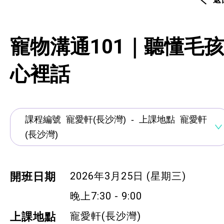
資歷架構認可課程
創新科技
寵物溝通101｜聽懂毛孩
手語課程
心裡話
急救課程
髮型改造
美顏妝扮
保健按摩
2026年3月25日 (星期三)
開班日期
布藝手工
晚上7:30 - 9:00
花藝手工
寵愛軒(長沙灣)
上課地點