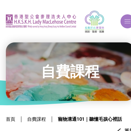
A
A
A
自費課程
關於我們
ERB再培訓課程
首頁
自費課程
寵物溝通101｜聽懂毛孩心裡話
自費課程
返