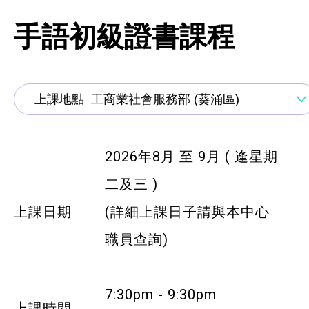
資歷架構認可課程
手語初級證書課程
創新科技
手語課程
急救課程
髮型改造
2026年8月
至 9月
( 逢星期
二及三 )
美顏妝扮
上課日期
(詳細上課日子請與本中心
保健按摩
職員查詢)
布藝手工
花藝手工
7:30pm - 9:30pm
上課時間