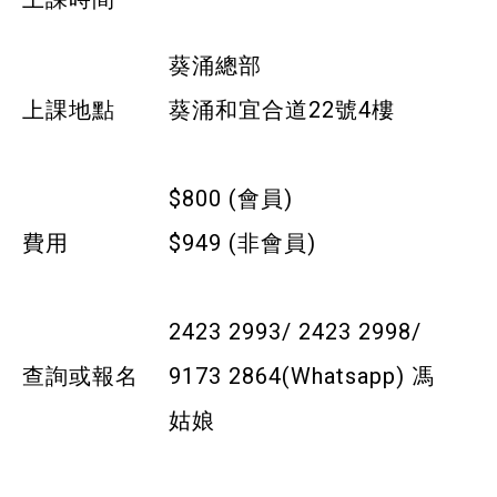
寵物護理及美容
葵涌總部
寵物行為訓練
上課地點
葵涌和宜合道22號4樓
寵物急救
藝術分享
$800 (會員)
費用
$949 (非會員)
健康運動
身心靈健康
2423 2993/ 2423 2998/
暑期興趣班(青衣限定)
查詢或報名
9173 2864(Whatsapp) 馮
社企項目
姑娘
就業及求職