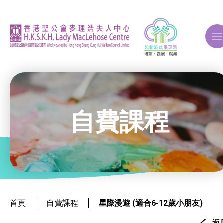
A
A
A
自費課程
關於我們
ERB再培訓課程
首頁
自費課程
星際漫遊 (適合6-12歲小朋友)
自費課程
返