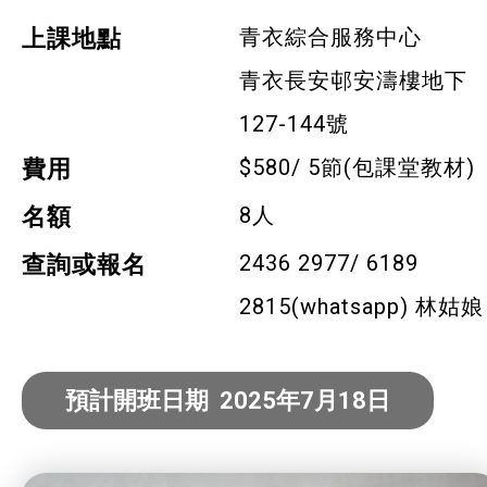
寵物護理及美容
青衣綜合服務中心
上課地點
寵物行為訓練
青衣長安邨安濤樓地下
127-144號
寵物急救
$580/ 5節(包課堂教材)
費用
藝術分享
8人
名額
健康運動
2436 2977/ 6189
查詢或報名
身心靈健康
2815(whatsapp) 林姑娘
暑期興趣班(青衣限定)
預計開班日期 2025年7月18日
社企項目
就業及求職