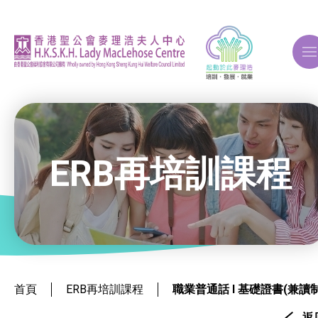
A
A
A
ERB再培訓課程
關於我們
ERB再培訓課程
就業掛鈎課程
首頁
ERB再培訓課程
職業普通話 I 基礎證書(兼讀制
返