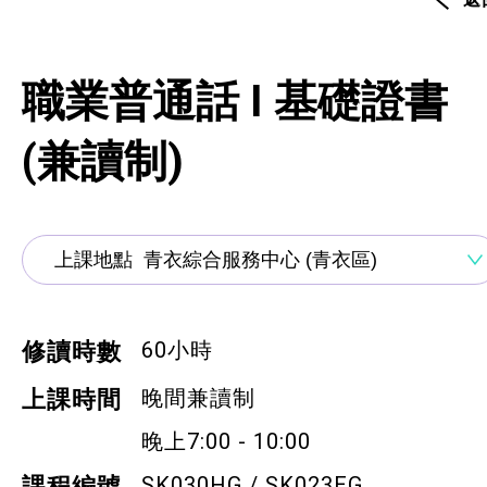
通用技能課程
技能提升課程
職業普通話 I 基礎證書
少數族裔人士課程
(兼讀制)
新來港人士課程
青年培訓課程
青年培育計劃
ERB服務點
60小時
修讀時數
ERB資訊
晚間兼讀制
上課時間
晚上7:00 - 10:00
自費課程
SK030HG / SK023EG
課程編號