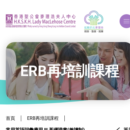
A
A
A
ERB再培訓課程
關於我們
ERB再培訓課程
就業掛鈎課程
首頁
ERB再培訓課程
常用英語詞彙應用 III 基礎證書(兼讀制)
返