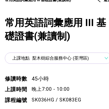
通用技能課程
技能提升課程
常用英語詞彙應用 III 基
少數族裔人士課程
礎證書(兼讀制)
新來港人士課程
青年培訓課程
青年培育計劃
ERB服務點
修讀時數
45小時
ERB資訊
晚上7:00 - 10:00
上課時間
SK036HG / SK083EG
課程編號
自費課程