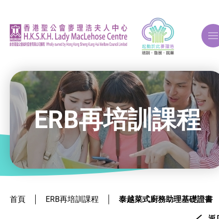
A
A
A
ERB再培訓課程
關於我們
ERB再培訓課程
就業掛鈎課程
首頁
ERB再培訓課程
泰越菜式廚務助理基礎證書
返