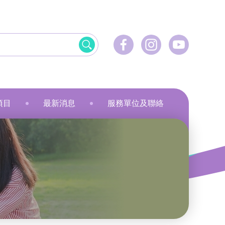
項目
最新消息
服務單位及聯絡
飲食
資訊科技應用
美髮
社會服務
刺繡
乾花香薰蠟燭
小指頭大製作
飛躍‧拍住上」計劃
最新活動
健康護理
物業管理及保安
服裝製品及紡織
規劃
最新資訊
家居服務
家居服務
就業計劃
傳媒報導
教育康體
環境服務