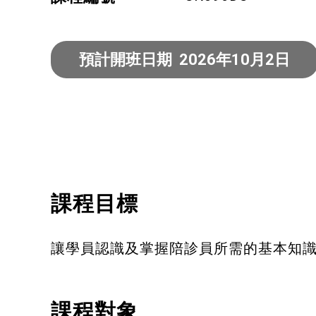
健康運動
身心靈健康
預計開班日期 2026年10月2日
暑期興趣班(青衣限定)
課程目標
讓學員認識及掌握陪診員所需的基本知
課程對象