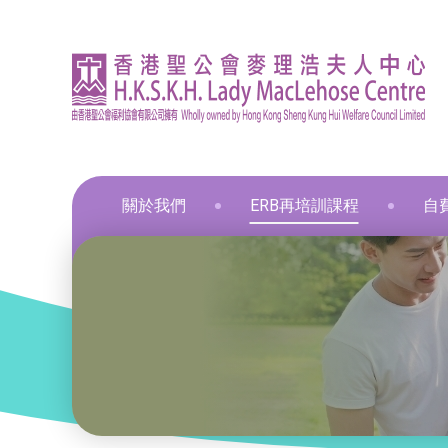
關於我們
ERB再培訓課程
自
資訊
印刷
飲食
飲食
通用
飲食
髮型
化妝
布藝
保鮮
和諧
星際
葵涌區 – 工商業社會服務部
就業掛鈎課程
資歷架構認可課程
零售
職業
中醫
新春
和諧
葵涌邨旭葵樓 - 葵涌社區服務中心
通用技能課程
創新科技
美容
旅遊
物業
青衣區 – 青衣綜合服務中心
技能提升課程
手語課程
酒店
商業
荃灣區 – 梨木樹綜合服務中心
少數族裔人士課程
急救課程