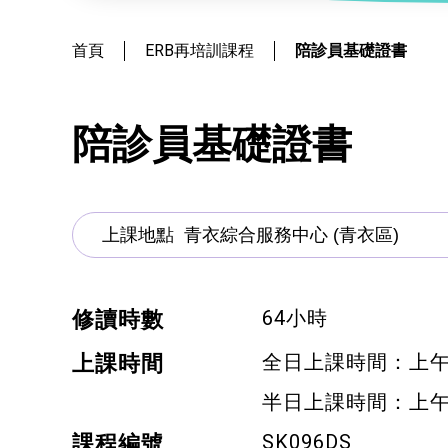
社會
鐘錶
恩澤膳 – 短期食物援助服務隊
新來港人士課程
髮型改造
首頁
ERB再培訓課程
陪診員基礎證書
物業
青年培訓課程
美顏妝扮
青年培育計劃
保健按摩
陪診員基礎證書
ERB服務點
布藝手工
ERB資訊
花藝手工
寵物護理及美容
64小時
修讀時數
寵物行為訓練
全日上課時間：上午9:0
上課時間
寵物急救
半日上課時間：上午9:00
藝術分享
SK096DS
課程編號