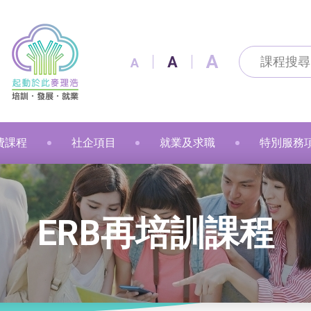
A
A
A
費課程
社企項目
就業及求職
特別服務
及通訊科技
及出版
技能
改造
製作
花手作
粉彩
漫遊
金融財務
個人素養
美容
職業語文
職業語文
商業
動物保健
美容
車縫
押花手作
蠟燭
小廚神學堂
寵愛軒
就業及求職
賽馬會「
ERB再培訓課程
語文
保健
注連繩
粉彩畫(兒童)
中醫保健
健康護理
健康護理
Sweet Heart 甜品工房
麥理浩餐廳
最新資訊 / 招聘會
青年生涯
管理及保安
美髮
社會服務
融藝工房
求職錦囊
展翅青年
商業
影藝文化
融藝坊
僱主及企業服務
花梨藝