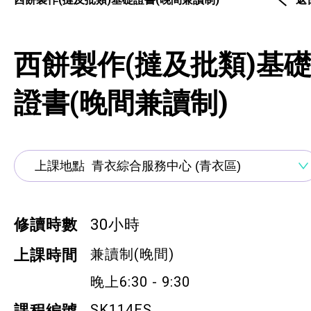
通用技能課程
技能提升課程
西餅製作(撻及批類)基
少數族裔人士課程
證書(晚間兼讀制)
新來港人士課程
青年培訓課程
青年培育計劃
ERB服務點
修讀時數
30小時
ERB資訊
兼讀制(晚間)
上課時間
晚上6:30 - 9:30
自費課程
SK114ES
課程編號