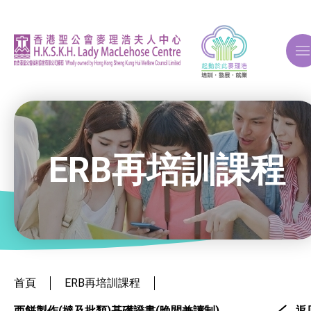
A
A
A
ERB再培訓課程
關於我們
ERB再培訓課程
就業掛鈎課程
首頁
ERB再培訓課程
西餅製作(撻及批類)基礎證書(晚間兼讀制)
返